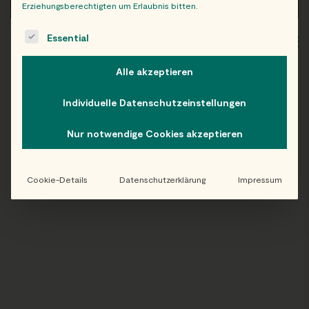
Erziehungsberechtigten um Erlaubnis bitten.
The following is a list of service groups for which consent c
Essential
WIEN
OB
Alle akzeptieren
Individuelle Datenschutzeinstellungen
Folge uns auf Instagram!
Nur notwendige Cookies akzeptieren
@EATHAPPY
Cookie-Details
Datenschutzerklärung
Impressum