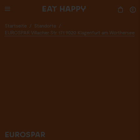
SKIP
TO
MAIN
CONTENT
Startseite
/
Standorte
/
EUROSPAR Villacher Str. 171 9020 Klagenfurt am Wörthersee
EUROSPAR