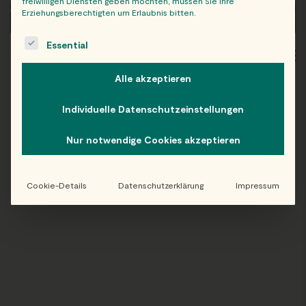
freiwilligen Diensten geben möchten, müssen Sie Ihre
Erziehungsberechtigten um Erlaubnis bitten.
The following is a list of service groups for which consent c
Essential
WIEN
OB
Alle akzeptieren
Individuelle Datenschutzeinstellungen
Nur notwendige Cookies akzeptieren
Folge uns auf Instagram!
@EATHAPPY
Cookie-Details
Datenschutzerklärung
Impressum