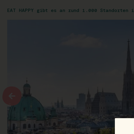
EAT HAPPY gibt es an rund 1.000 Standorten i