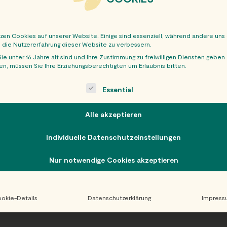
tzen Cookies auf unserer Website. Einige sind essenziell, während andere uns
, die Nutzererfahrung dieser Website zu verbessern.
ie unter 16 Jahre alt sind und Ihre Zustimmung zu freiwilligen Diensten geben
n, müssen Sie Ihre Erziehungsberechtigten um Erlaubnis bitten.
OBER
ollowing is a list of service groups for which consent can be giv
Essential
Alle akzeptieren
Individuelle Datenschutzeinstellungen
Nur notwendige Cookies akzeptieren
okie-Details
Datenschutzerklärung
Impress