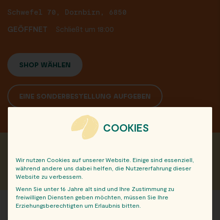
Schwefel 70, Dornbirn, 6850
GEÖFFNET
Schließt um 18:00
SHOP WÄHLEN
EINE SONDERBESTELLUNG AUFGEBEN
COOKIES
Teile diesen Beitrag mit deinen Freunden:
Wir nutzen Cookies auf unserer Website. Einige sind essenziell,
während andere uns dabei helfen, die Nutzererfahrung dieser
Website zu verbessern.
Wenn Sie unter 16 Jahre alt sind und Ihre Zustimmung zu
freiwilligen Diensten geben möchten, müssen Sie Ihre
Erziehungsberechtigten um Erlaubnis bitten.