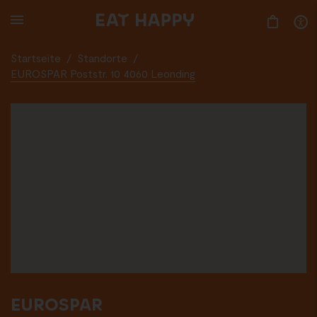
SKIP
TO
MAIN
CONTENT
Startseite
/
Standorte
/
EUROSPAR Poststr. 10 4060 Leonding
EUROSPAR