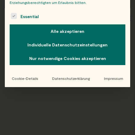
Erziehungsberechtigten um Erlaubnis bitten.
The following is a list of service groups for which consent c
Essential
WIEN
OB
Alle akzeptieren
Individuelle Datenschutzeinstellungen
Folge uns auf Instagram!
Nur notwendige Cookies akzeptieren
@EATHAPPY
Cookie-Details
Datenschutzerklärung
Impressum