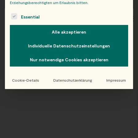
Erziehungsberechtigten um Erlaubnis bitten.
The following is a list of service groups for which consent c
Essential
WIEN
OB
Alle akzeptieren
Individuelle Datenschutzeinstellungen
Folge uns auf Instagram!
Nur notwendige Cookies akzeptieren
@EATHAPPY
Cookie-Details
Datenschutzerklärung
Impressum