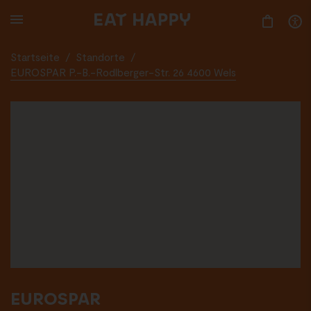
SKIP
TO
MAIN
CONTENT
Startseite
/
Standorte
/
EUROSPAR P.-B.-Rodlberger-Str. 26 4600 Wels
EUROSPAR