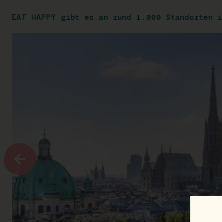
EAT HAPPY gibt es an rund 1.000 Standorten i