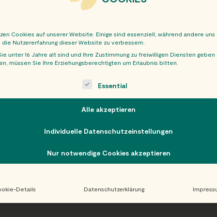
tzen Cookies auf unserer Website. Einige sind essenziell, während andere uns
, die Nutzererfahrung dieser Website zu verbessern.
ie unter 16 Jahre alt sind und Ihre Zustimmung zu freiwilligen Diensten geben
n, müssen Sie Ihre Erziehungsberechtigten um Erlaubnis bitten.
OBER
ollowing is a list of service groups for which consent can be giv
Essential
Alle akzeptieren
Individuelle Datenschutzeinstellungen
Nur notwendige Cookies akzeptieren
okie-Details
Datenschutzerklärung
Impress