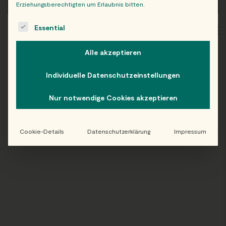
Erziehungsberechtigten um Erlaubnis bitten.
The following is a list of service groups for which consent c
Essential
WIEN
OB
Alle akzeptieren
Individuelle Datenschutzeinstellungen
Folge uns auf Instagram!
Nur notwendige Cookies akzeptieren
@EATHAPPY
Cookie-Details
Datenschutzerklärung
Impressum