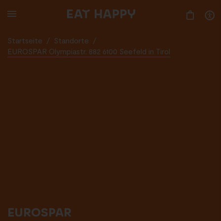
SKIP
TO
MAIN
CONTENT
Startseite
/
Standorte
/
EUROSPAR Olympiastr. 882 6100 Seefeld in Tirol
EUROSPAR