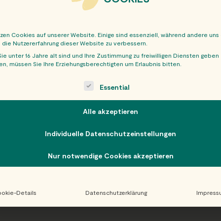
tzen Cookies auf unserer Website. Einige sind essenziell, während andere uns
, die Nutzererfahrung dieser Website zu verbessern.
ie unter 16 Jahre alt sind und Ihre Zustimmung zu freiwilligen Diensten geben
n, müssen Sie Ihre Erziehungsberechtigten um Erlaubnis bitten.
OBER
ollowing is a list of service groups for which consent can be giv
Essential
Alle akzeptieren
Individuelle Datenschutzeinstellungen
Nur notwendige Cookies akzeptieren
okie-Details
Datenschutzerklärung
Impress