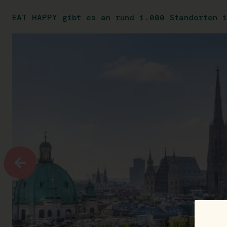
EAT HAPPY gibt es an rund 1.000 Standorten i