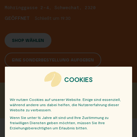
Möhringgasse 2-4, Schwechat, 2320
GEÖFFNET
Schließt um 19:30
SHOP WÄHLEN
EINE SONDERBESTELLUNG AUFGEBEN
COOKIES
Teile diesen Beitrag mit deinen Freunden:
Wir nutzen Cookies auf unserer Website. Einige sind essenziell,
während andere uns dabei helfen, die Nutzererfahrung dieser
Website zu verbessern.
Wenn Sie unter 16 Jahre alt sind und Ihre Zustimmung zu
freiwilligen Diensten geben möchten, müssen Sie Ihre
Erziehungsberechtigten um Erlaubnis bitten.