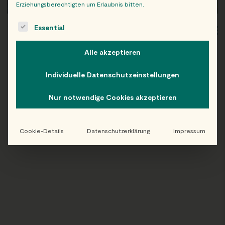
Erziehungsberechtigten um Erlaubnis bitten.
The following is a list of service groups for which consent c
Essential
WIEN
OB
Alle akzeptieren
Individuelle Datenschutzeinstellungen
Folge uns auf Instagram!
Nur notwendige Cookies akzeptieren
@EATHAPPY
Cookie-Details
Datenschutzerklärung
Impressum