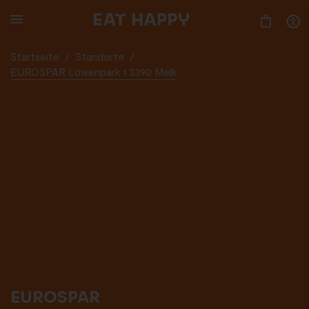
SKIP
TO
MAIN
CONTENT
Startseite
/
Standorte
/
EUROSPAR Löwenpark 1 3390 Melk
EUROSPAR