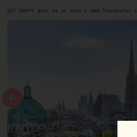
EAT HAPPY gibt es an rund 1.000 Standorten i