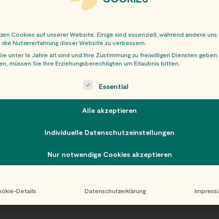
tzen Cookies auf unserer Website. Einige sind essenziell, während andere uns
, die Nutzererfahrung dieser Website zu verbessern.
ie unter 16 Jahre alt sind und Ihre Zustimmung zu freiwilligen Diensten geben
n, müssen Sie Ihre Erziehungsberechtigten um Erlaubnis bitten.
OBER
ollowing is a list of service groups for which consent can be giv
Essential
Alle akzeptieren
Individuelle Datenschutzeinstellungen
Nur notwendige Cookies akzeptieren
okie-Details
Datenschutzerklärung
Impress