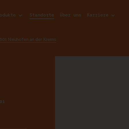
odukte
Standorte
Über uns
Karriere
501 Neuhofen an der Krems
01