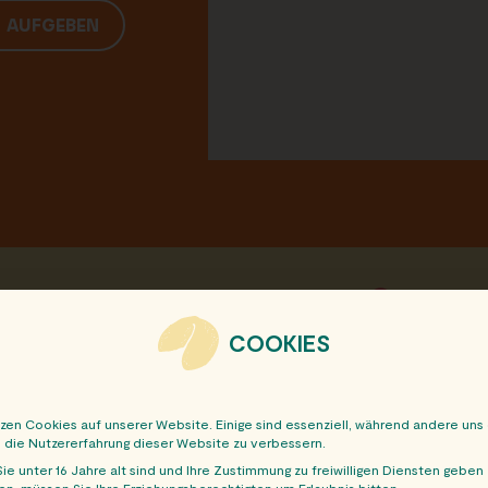
G AUFGEBEN
sen Beitrag mit deinen Freunden:
COOKIES
tzen Cookies auf unserer Website. Einige sind essenziell, während andere uns
, die Nutzererfahrung dieser Website zu verbessern.
ie unter 16 Jahre alt sind und Ihre Zustimmung zu freiwilligen Diensten geben
n, müssen Sie Ihre Erziehungsberechtigten um Erlaubnis bitten.