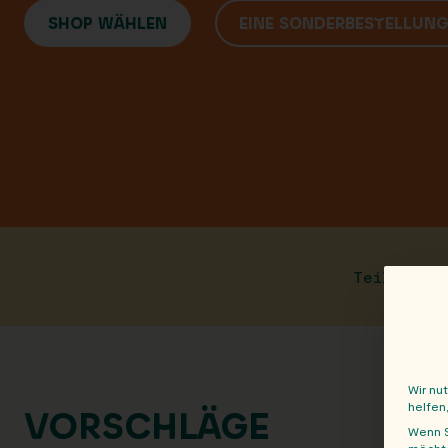
SHOP WÄHLEN
EINE SONDERBESTELLUN
Teile die
Wir nu
helfen
VORSCHLÄGE
Wenn S
möchte