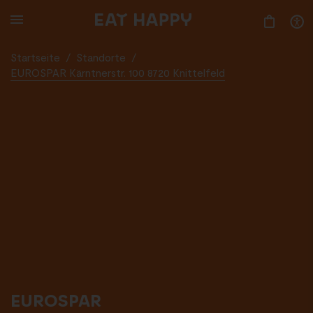
SKIP
TO
MAIN
CONTENT
Startseite
/
Standorte
/
EUROSPAR Kärntnerstr. 100 8720 Knittelfeld
EUROSPAR