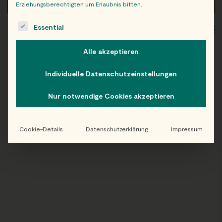
Erziehungsberechtigten um Erlaubnis bitten.
The following is a list of service groups for which consent c
Essential
WIEN
OB
Alle akzeptieren
Individuelle Datenschutzeinstellungen
Folge uns auf Instagram!
Nur notwendige Cookies akzeptieren
@EATHAPPY
Cookie-Details
Datenschutzerklärung
Impressum