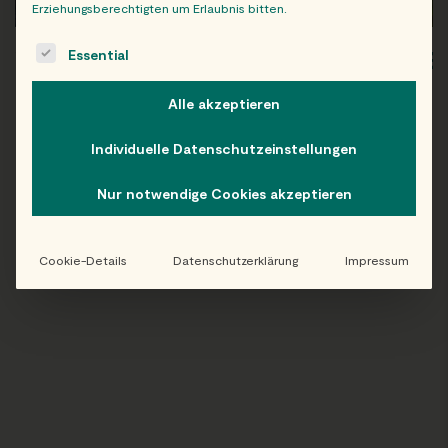
Erziehungsberechtigten um Erlaubnis bitten.
The following is a list of service groups for which consent c
Essential
WIEN
OB
Alle akzeptieren
Individuelle Datenschutzeinstellungen
Folge uns auf Instagram!
Nur notwendige Cookies akzeptieren
@EATHAPPY
Cookie-Details
Datenschutzerklärung
Impressum