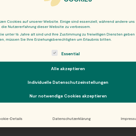
tzen Cookies auf unserer Website. Einige sind essenziell, während andere uns
, die Nutzererfahrung dieser Website zu verbessern.
ie unter 16 Jahre alt sind und Ihre Zustimmung zu freiwilligen Diensten geben
n, müssen Sie Ihre Erziehungsberechtigten um Erlaubnis bitten.
OBER
ollowing is a list of service groups for which consent can be giv
Essential
Alle akzeptieren
Individuelle Datenschutzeinstellungen
Nur notwendige Cookies akzeptieren
okie-Details
Datenschutzerklärung
Impress