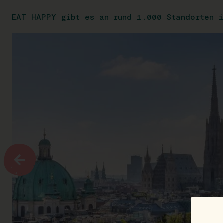
EAT HAPPY gibt es an rund 1.000 Standorten i