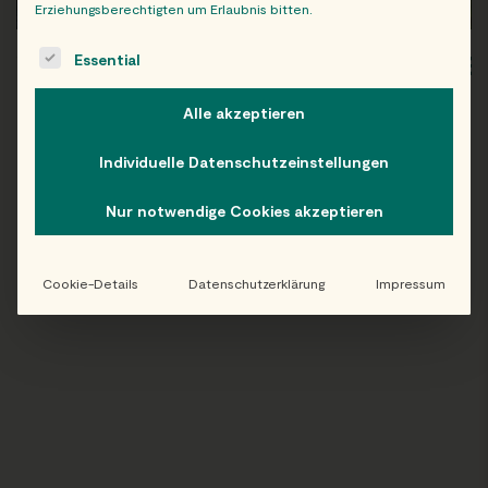
Erziehungsberechtigten um Erlaubnis bitten.
The following is a list of service groups for which consent c
Essential
WIEN
OB
Alle akzeptieren
Individuelle Datenschutzeinstellungen
Folge uns auf Instagram!
Nur notwendige Cookies akzeptieren
@EATHAPPY
Cookie-Details
Datenschutzerklärung
Impressum