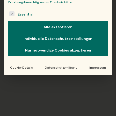
Erziehungsberechtigten um Erlaubnis bitten.
The following is a list of service groups for which consent c
Essential
WIEN
OB
Alle akzeptieren
Individuelle Datenschutzeinstellungen
Folge uns auf Instagram!
Nur notwendige Cookies akzeptieren
@EATHAPPY
Cookie-Details
Datenschutzerklärung
Impressum