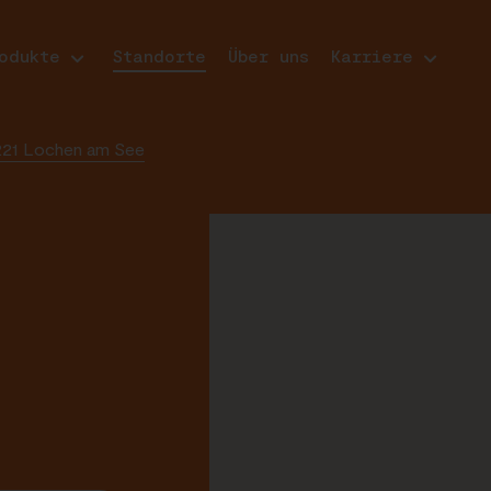
odukte
Standorte
Über uns
Karriere
21 Lochen am See