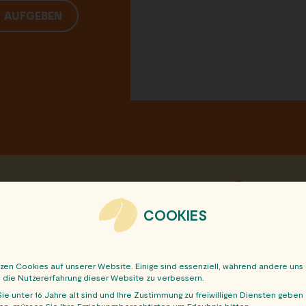
G AUFGEBEN
sen Beitrag mit deinen Freunden:
COOKIES
tzen Cookies auf unserer Website. Einige sind essenziell, während andere uns
, die Nutzererfahrung dieser Website zu verbessern.
ie unter 16 Jahre alt sind und Ihre Zustimmung zu freiwilligen Diensten geben
n, müssen Sie Ihre Erziehungsberechtigten um Erlaubnis bitten.