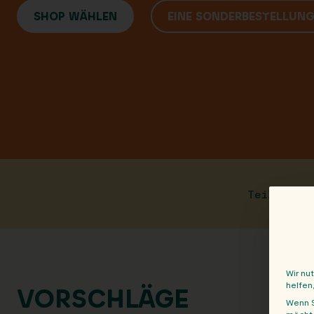
SHOP WÄHLEN
EINE SONDERBESTELLUN
Teile die
Wir nu
helfen
VORSCHLÄGE
Wenn S
möchte