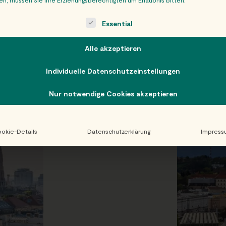
n ganz Österreich!
ollowing is a list of service groups for which consent can be giv
Essential
Alle akzeptieren
Individuelle Datenschutzeinstellungen
Nur notwendige Cookies akzeptieren
okie-Details
Datenschutzerklärung
Impress