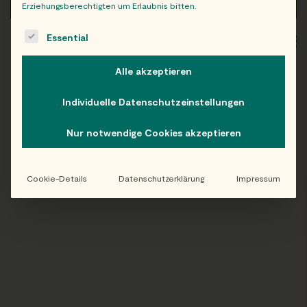
Erziehungsberechtigten um Erlaubnis bitten.
The following is a list of service groups for which consent c
Essential
WIEN
OB
Alle akzeptieren
Individuelle Datenschutzeinstellungen
Folge uns auf Instagram!
Nur notwendige Cookies akzeptieren
@EATHAPPY
Cookie-Details
Datenschutzerklärung
Impressum