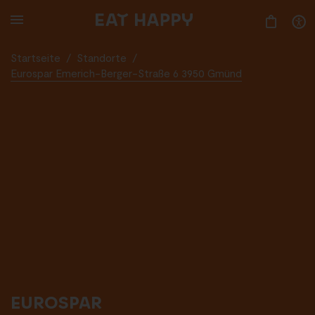
SKIP
TO
MAIN
CONTENT
Startseite
/
Standorte
/
Eurospar Emerich-Berger-Straße 6 3950 Gmünd
EUROSPAR