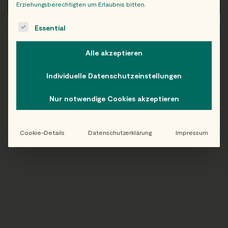
Erziehungsberechtigten um Erlaubnis bitten.
The following is a list of service groups for which consent c
Essential
WIEN
OB
Alle akzeptieren
Individuelle Datenschutzeinstellungen
Folge uns auf Instagram!
Nur notwendige Cookies akzeptieren
@EATHAPPY
Cookie-Details
Datenschutzerklärung
Impressum