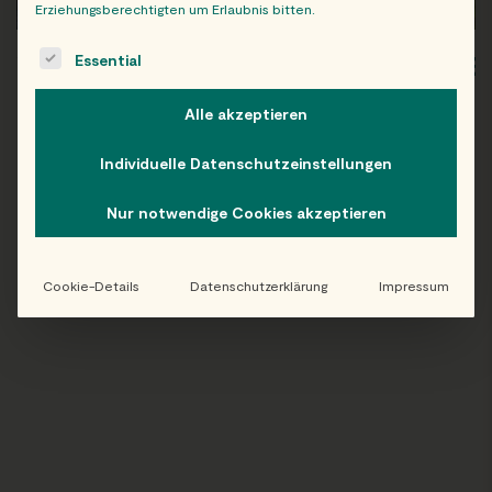
Erziehungsberechtigten um Erlaubnis bitten.
The following is a list of service groups for which consent c
Essential
WIEN
OB
Alle akzeptieren
Individuelle Datenschutzeinstellungen
Folge uns auf Instagram!
Nur notwendige Cookies akzeptieren
@EATHAPPY
Cookie-Details
Datenschutzerklärung
Impressum