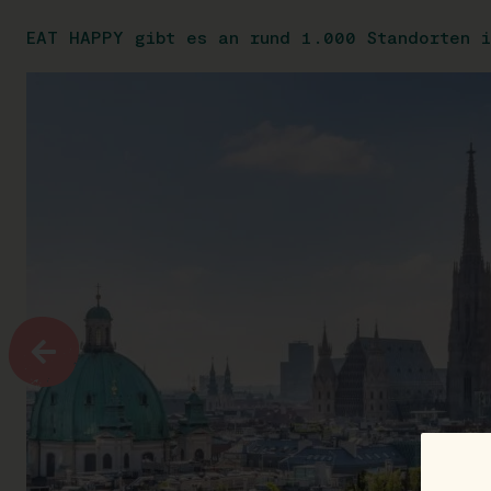
EAT HAPPY gibt es an rund 1.000 Standorten i