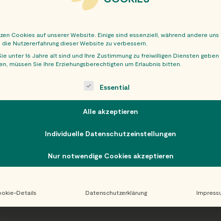
tzen Cookies auf unserer Website. Einige sind essenziell, während andere uns
, die Nutzererfahrung dieser Website zu verbessern.
ie unter 16 Jahre alt sind und Ihre Zustimmung zu freiwilligen Diensten geben
n, müssen Sie Ihre Erziehungsberechtigten um Erlaubnis bitten.
OBER
ollowing is a list of service groups for which consent can be giv
Essential
Alle akzeptieren
Individuelle Datenschutzeinstellungen
Nur notwendige Cookies akzeptieren
okie-Details
Datenschutzerklärung
Impress