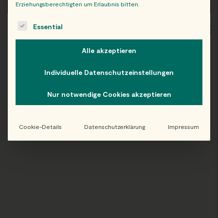
Erziehungsberechtigten um Erlaubnis bitten.
The following is a list of service groups for which consent c
Essential
WIEN
OB
Alle akzeptieren
Individuelle Datenschutzeinstellungen
Folge uns auf Instagram!
Nur notwendige Cookies akzeptieren
@EATHAPPY
Cookie-Details
Datenschutzerklärung
Impressum