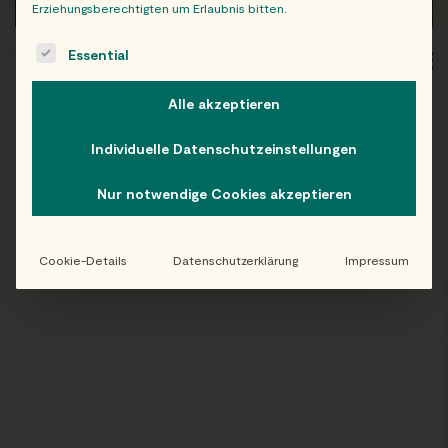
Erziehungsberechtigten um Erlaubnis bitten.
The following is a list of service groups for which consent c
Essential
WIEN
OB
Alle akzeptieren
Individuelle Datenschutzeinstellungen
Folge uns auf Instagram!
Nur notwendige Cookies akzeptieren
@EATHAPPY
Cookie-Details
Datenschutzerklärung
Impressum