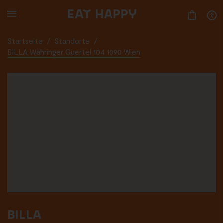
SKIP
TO
MAIN
CONTENT
Startseite
/
Standorte
/
BILLA Währinger Guertel 104 1090 Wien
BILLA