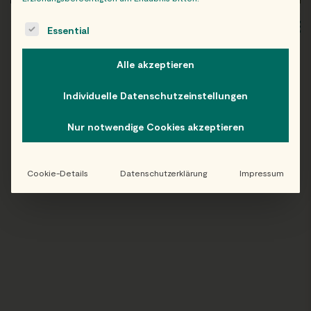
The following is a list of service groups for which consent c
WIEN
OB
Essential
Alle akzeptieren
Individuelle Datenschutzeinstellungen
Folge uns auf Instagram!
Nur notwendige Cookies akzeptieren
@EATHAPPY
Cookie-Details
Datenschutzerklärung
Impressum