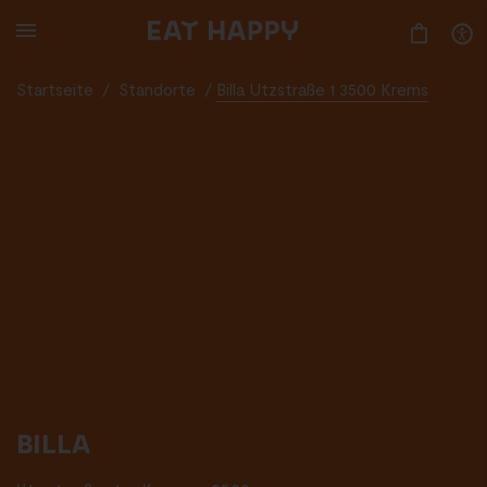
SKIP
TO
MAIN
CONTENT
Startseite
/
Standorte
/
Billa Utzstraße 1 3500 Krems
BILLA