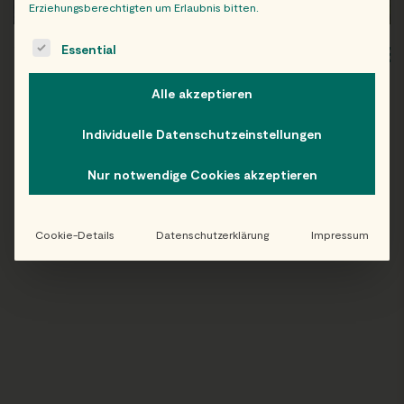
Erziehungsberechtigten um Erlaubnis bitten.
The following is a list of service groups for which consent c
Essential
WIEN
OB
Alle akzeptieren
Individuelle Datenschutzeinstellungen
Folge uns auf Instagram!
Nur notwendige Cookies akzeptieren
@EATHAPPY
Cookie-Details
Datenschutzerklärung
Impressum