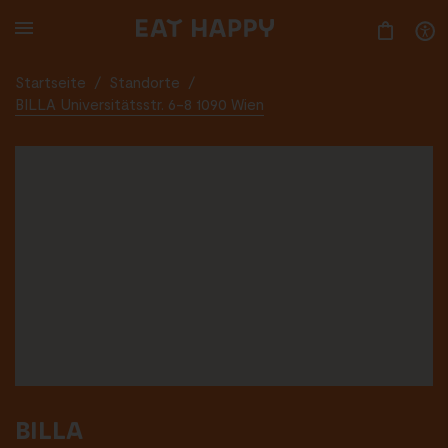
SKIP
TO
MAIN
CONTENT
Startseite
/
Standorte
/
BILLA Universitätsstr. 6-8 1090 Wien
BILLA