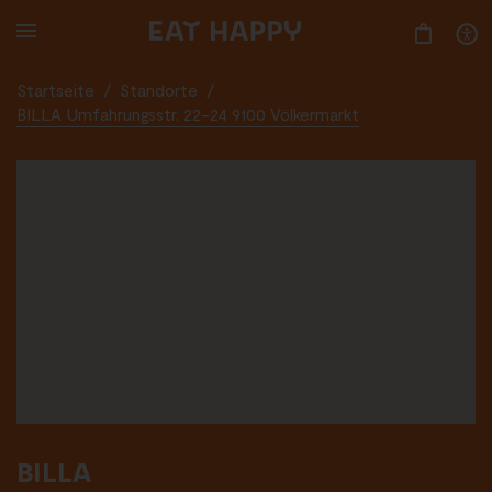
SKIP
TO
MAIN
CONTENT
Startseite
/
Standorte
/
BILLA Umfahrungsstr. 22-24 9100 Völkermarkt
BILLA