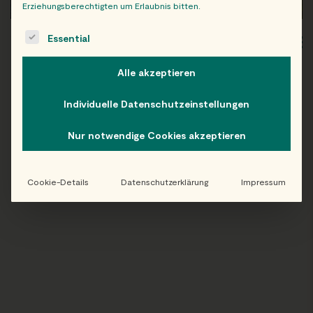
Erziehungsberechtigten um Erlaubnis bitten.
The following is a list of service groups for which consent c
Essential
WIEN
OB
Alle akzeptieren
Individuelle Datenschutzeinstellungen
Folge uns auf Instagram!
Nur notwendige Cookies akzeptieren
@EATHAPPY
Cookie-Details
Datenschutzerklärung
Impressum