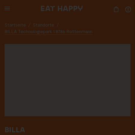
SKIP
TO
MAIN
CONTENT
Startseite
/
Standorte
/
BILLA Technologiepark 1 8786 Rottenmann
BILLA