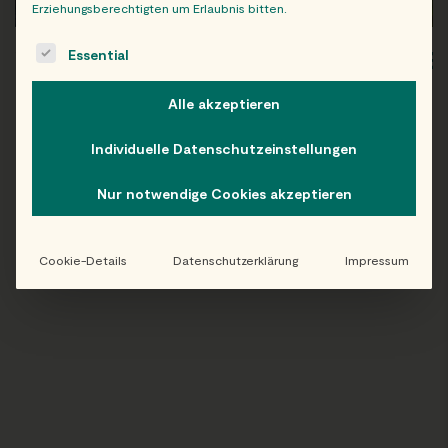
Erziehungsberechtigten um Erlaubnis bitten.
The following is a list of service groups for which consent c
Essential
WIEN
OB
Alle akzeptieren
Individuelle Datenschutzeinstellungen
Folge uns auf Instagram!
Nur notwendige Cookies akzeptieren
@EATHAPPY
Cookie-Details
Datenschutzerklärung
Impressum