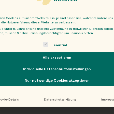
tzen Cookies auf unserer Website. Einige sind essenziell, während andere uns
, die Nutzererfahrung dieser Website zu verbessern.
ie unter 16 Jahre alt sind und Ihre Zustimmung zu freiwilligen Diensten geben
n, müssen Sie Ihre Erziehungsberechtigten um Erlaubnis bitten.
OBER
ollowing is a list of service groups for which consent can be giv
Essential
Alle akzeptieren
Individuelle Datenschutzeinstellungen
Nur notwendige Cookies akzeptieren
okie-Details
Datenschutzerklärung
Impress