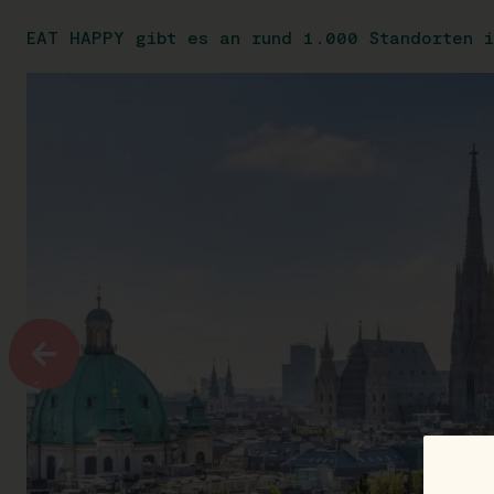
EAT HAPPY gibt es an rund 1.000 Standorten i