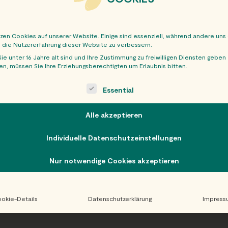
tzen Cookies auf unserer Website. Einige sind essenziell, während andere uns
, die Nutzererfahrung dieser Website zu verbessern.
ie unter 16 Jahre alt sind und Ihre Zustimmung zu freiwilligen Diensten geben
n, müssen Sie Ihre Erziehungsberechtigten um Erlaubnis bitten.
OBER
ollowing is a list of service groups for which consent can be giv
Essential
Alle akzeptieren
Individuelle Datenschutzeinstellungen
Nur notwendige Cookies akzeptieren
okie-Details
Datenschutzerklärung
Impress