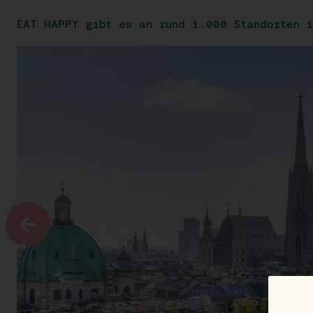
EAT HAPPY gibt es an rund 1.000 Standorten i