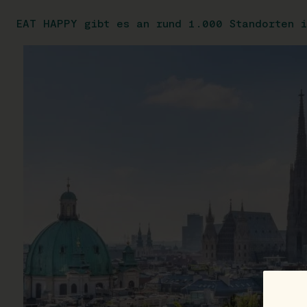
EAT HAPPY gibt es an rund 1.000 Standorten i