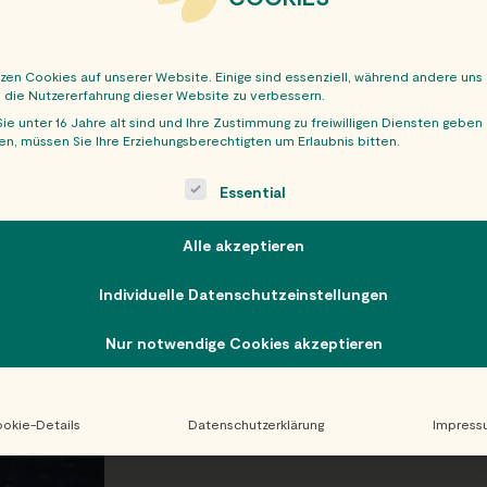
tzen Cookies auf unserer Website. Einige sind essenziell, während andere uns
, die Nutzererfahrung dieser Website zu verbessern.
ie unter 16 Jahre alt sind und Ihre Zustimmung zu freiwilligen Diensten geben
n, müssen Sie Ihre Erziehungsberechtigten um Erlaubnis bitten.
OBER
ollowing is a list of service groups for which consent can be giv
Essential
Alle akzeptieren
Individuelle Datenschutzeinstellungen
Nur notwendige Cookies akzeptieren
okie-Details
Datenschutzerklärung
Impress