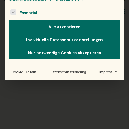
The following is a list of service groups for which consent c
WIEN
OB
Essential
Alle akzeptieren
Individuelle Datenschutzeinstellungen
Folge uns auf Instagram!
Nur notwendige Cookies akzeptieren
@EATHAPPY
Cookie-Details
Datenschutzerklärung
Impressum