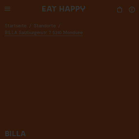
SKIP
TO
MAIN
CONTENT
Startseite
/
Standorte
/
BILLA Salzburgerstr. 7 5310 Mondsee
BILLA