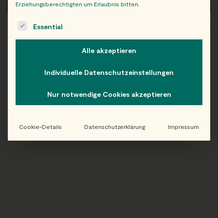
Erziehungsberechtigten um Erlaubnis bitten.
The following is a list of service groups for which consent c
Essential
WIEN
OB
Alle akzeptieren
Individuelle Datenschutzeinstellungen
Folge uns auf Instagram!
Nur notwendige Cookies akzeptieren
@EATHAPPY
Cookie-Details
Datenschutzerklärung
Impressum