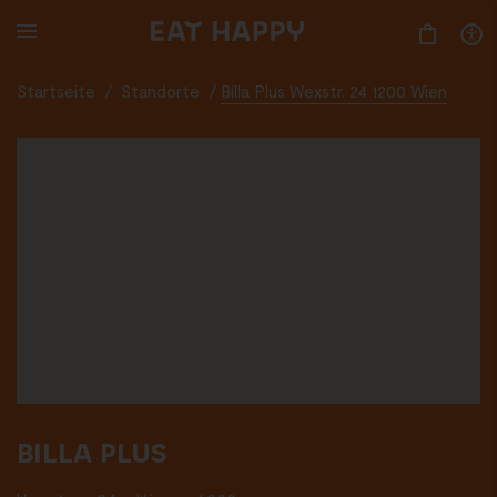
SKIP
TO
MAIN
CONTENT
Startseite
/
Standorte
/
Billa Plus Wexstr. 24 1200 Wien
BILLA PLUS