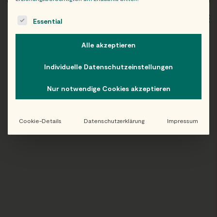
The following is a list of service groups for which consent c
WIEN
OB
Essential
Alle akzeptieren
Individuelle Datenschutzeinstellungen
Folge uns auf Instagram!
Nur notwendige Cookies akzeptieren
@EATHAPPY
Cookie-Details
Datenschutzerklärung
Impressum