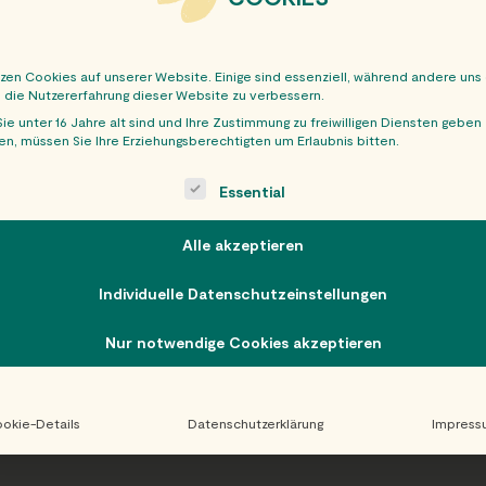
tzen Cookies auf unserer Website. Einige sind essenziell, während andere uns
, die Nutzererfahrung dieser Website zu verbessern.
ie unter 16 Jahre alt sind und Ihre Zustimmung zu freiwilligen Diensten geben
n, müssen Sie Ihre Erziehungsberechtigten um Erlaubnis bitten.
OBER
ollowing is a list of service groups for which consent can be giv
Essential
Alle akzeptieren
Individuelle Datenschutzeinstellungen
Nur notwendige Cookies akzeptieren
okie-Details
Datenschutzerklärung
Impress