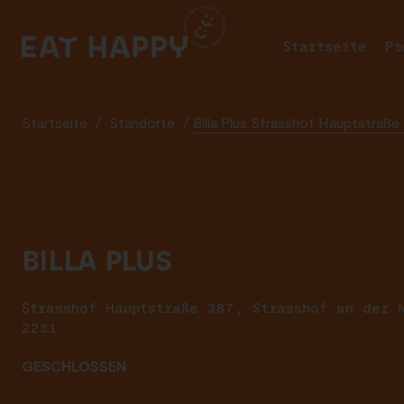
SKIP
TO
Startseite
Pr
MAIN
CONTENT
Startseite
/
Standorte
/
Billa Plus Strasshof Hauptstraß
BILLA PLUS
Strasshof Hauptstraße 387, Strasshof an der 
2231
GESCHLOSSEN