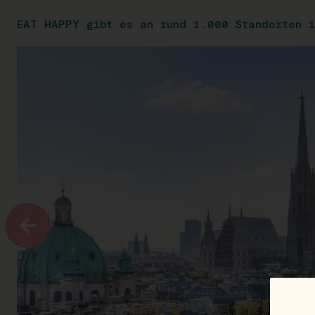
EAT HAPPY gibt es an rund 1.000 Standorten i