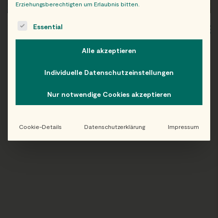
Erziehungsberechtigten um Erlaubnis bitten.
The following is a list of service groups for which consent c
Essential
WIEN
OB
Alle akzeptieren
Individuelle Datenschutzeinstellungen
Folge uns auf Instagram!
Nur notwendige Cookies akzeptieren
@EATHAPPY
Cookie-Details
Datenschutzerklärung
Impressum