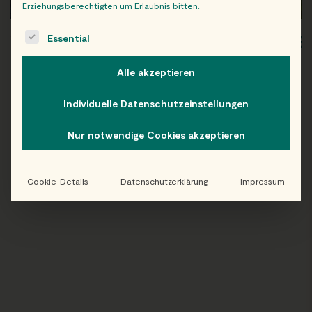
Erziehungsberechtigten um Erlaubnis bitten.
The following is a list of service groups for which consent c
Essential
WIEN
OB
Alle akzeptieren
Individuelle Datenschutzeinstellungen
Folge uns auf Instagram!
Nur notwendige Cookies akzeptieren
@EATHAPPY
Cookie-Details
Datenschutzerklärung
Impressum