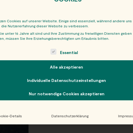
tzen Cookies auf unserer Website. Einige sind essenziell, während andere uns
, die Nutzererfahrung dieser Website zu verbessern.
ie unter 16 Jahre alt sind und Ihre Zustimmung zu freiwilligen Diensten geben
n, müssen Sie Ihre Erziehungsberechtigten um Erlaubnis bitten.
OBER
ollowing is a list of service groups for which consent can be giv
Essential
Alle akzeptieren
Individuelle Datenschutzeinstellungen
Nur notwendige Cookies akzeptieren
okie-Details
Datenschutzerklärung
Impress