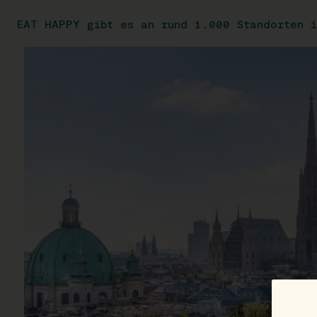
EAT HAPPY gibt es an rund 1.000 Standorten i