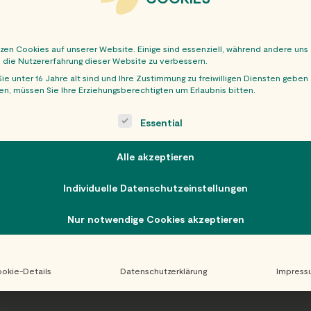
tzen Cookies auf unserer Website. Einige sind essenziell, während andere uns
, die Nutzererfahrung dieser Website zu verbessern.
ie unter 16 Jahre alt sind und Ihre Zustimmung zu freiwilligen Diensten geben
n, müssen Sie Ihre Erziehungsberechtigten um Erlaubnis bitten.
OBER
ollowing is a list of service groups for which consent can be giv
Essential
Alle akzeptieren
Individuelle Datenschutzeinstellungen
Nur notwendige Cookies akzeptieren
okie-Details
Datenschutzerklärung
Impress