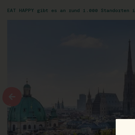
EAT HAPPY gibt es an rund 1.000 Standorten i