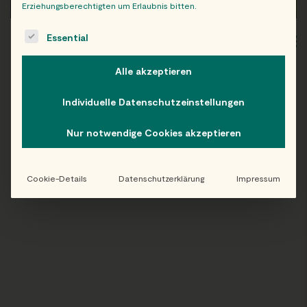
Erziehungsberechtigten um Erlaubnis bitten.
The following is a list of service groups for which consent c
Essential
WIEN
OB
Alle akzeptieren
Individuelle Datenschutzeinstellungen
Folge uns auf Instagram!
Nur notwendige Cookies akzeptieren
@EATHAPPY
Cookie-Details
Datenschutzerklärung
Impressum