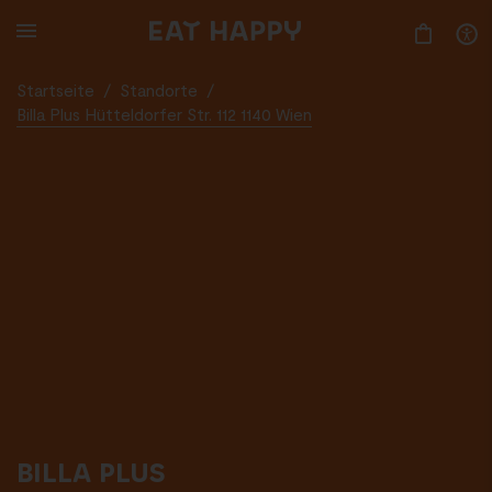
SKIP
TO
MAIN
CONTENT
Startseite
/
Standorte
/
Billa Plus Hütteldorfer Str. 112 1140 Wien
BILLA PLUS