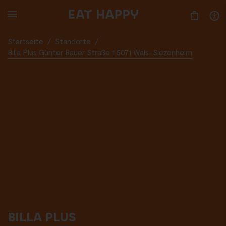
SKIP
TO
MAIN
CONTENT
Startseite
/
Standorte
/
Billa Plus Günter Bauer Straße 1 5071 Wals-Siezenheim
BILLA PLUS