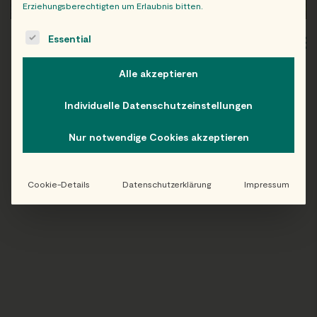
Erziehungsberechtigten um Erlaubnis bitten.
The following is a list of service groups for which consent c
Essential
WIEN
OB
Alle akzeptieren
Individuelle Datenschutzeinstellungen
Folge uns auf Instagram!
Nur notwendige Cookies akzeptieren
@EATHAPPY
Cookie-Details
Datenschutzerklärung
Impressum