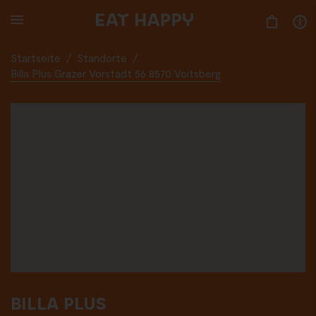
SKIP
TO
MAIN
CONTENT
Startseite
/
Standorte
/
Billa Plus Grazer Vorstadt 56 8570 Voitsberg
BILLA PLUS