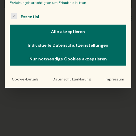
Erziehungsberechtigten um Erlaubnis bitten.
The following is a list of service groups for which consent c
Essential
WIEN
OB
Alle akzeptieren
Individuelle Datenschutzeinstellungen
Folge uns auf Instagram!
Nur notwendige Cookies akzeptieren
@EATHAPPY
Cookie-Details
Datenschutzerklärung
Impressum