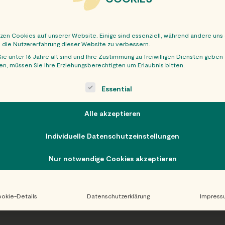
tzen Cookies auf unserer Website. Einige sind essenziell, während andere uns
, die Nutzererfahrung dieser Website zu verbessern.
ie unter 16 Jahre alt sind und Ihre Zustimmung zu freiwilligen Diensten geben
n, müssen Sie Ihre Erziehungsberechtigten um Erlaubnis bitten.
OBER
ollowing is a list of service groups for which consent can be giv
Essential
Alle akzeptieren
Individuelle Datenschutzeinstellungen
Nur notwendige Cookies akzeptieren
okie-Details
Datenschutzerklärung
Impress