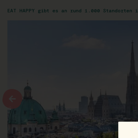
EAT HAPPY gibt es an rund 1.000 Standorten i