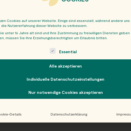
tzen Cookies auf unserer Website. Einige sind essenziell, während andere uns
, die Nutzererfahrung dieser Website zu verbessern.
ie unter 16 Jahre alt sind und Ihre Zustimmung zu freiwilligen Diensten geben
n, müssen Sie Ihre Erziehungsberechtigten um Erlaubnis bitten.
OBER
ollowing is a list of service groups for which consent can be giv
Essential
Alle akzeptieren
Individuelle Datenschutzeinstellungen
Nur notwendige Cookies akzeptieren
okie-Details
Datenschutzerklärung
Impress