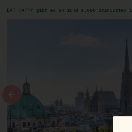
EAT HAPPY gibt es an rund 1.000 Standorten i