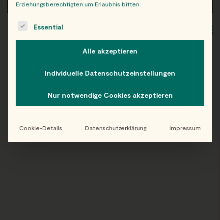
Erziehungsberechtigten um Erlaubnis bitten.
The following is a list of service groups for which consent c
Essential
WIEN
OB
Alle akzeptieren
Individuelle Datenschutzeinstellungen
Folge uns auf Instagram!
Nur notwendige Cookies akzeptieren
@EATHAPPY
Cookie-Details
Datenschutzerklärung
Impressum