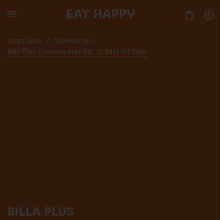
SKIP
TO
MAIN
CONTENT
Startseite
/
Standorte
/
Billa Plus Eisenstädter Str. 31 2421 Kittsee
BILLA PLUS