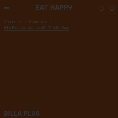
SKIP
TO
MAIN
CONTENT
Startseite
/
Standorte
/
Billa Plus Amalienstr. 65-67 1130 Wien
BILLA PLUS