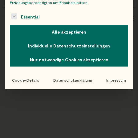
Erziehungsberechtigten um Erlaubnis bitten.
The following is a list of service groups for which consent c
Essential
WIEN
OB
Alle akzeptieren
Individuelle Datenschutzeinstellungen
Folge uns auf Instagram!
Nur notwendige Cookies akzeptieren
@EATHAPPY
Cookie-Details
Datenschutzerklärung
Impressum