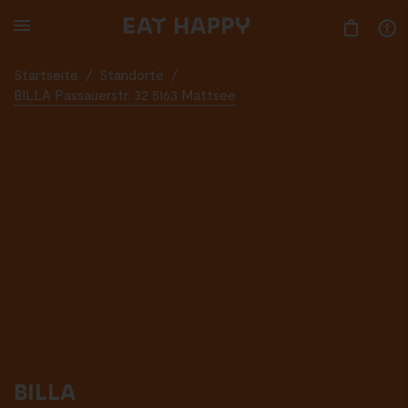
SKIP
TO
MAIN
CONTENT
Startseite
/
Standorte
/
BILLA Passauerstr. 32 5163 Mattsee
BILLA