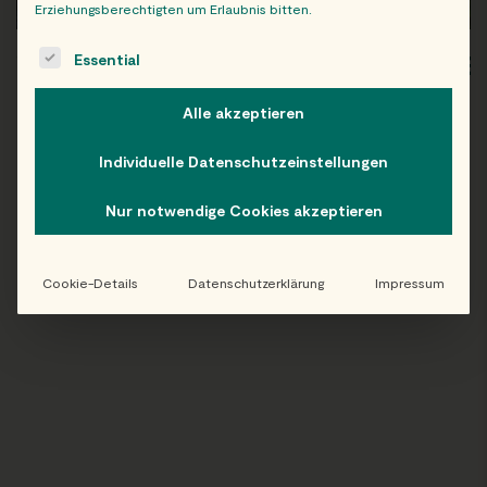
Erziehungsberechtigten um Erlaubnis bitten.
The following is a list of service groups for which consent c
Essential
WIEN
OB
Alle akzeptieren
Individuelle Datenschutzeinstellungen
Folge uns auf Instagram!
Nur notwendige Cookies akzeptieren
@EATHAPPY
Cookie-Details
Datenschutzerklärung
Impressum