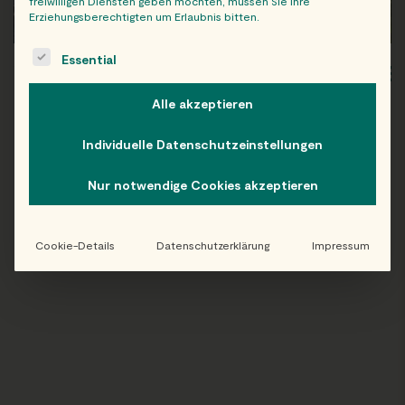
freiwilligen Diensten geben möchten, müssen Sie Ihre
Erziehungsberechtigten um Erlaubnis bitten.
The following is a list of service groups for which consent c
Essential
WIEN
OB
Alle akzeptieren
Individuelle Datenschutzeinstellungen
Nur notwendige Cookies akzeptieren
Folge uns auf Instagram!
@EATHAPPY
Cookie-Details
Datenschutzerklärung
Impressum