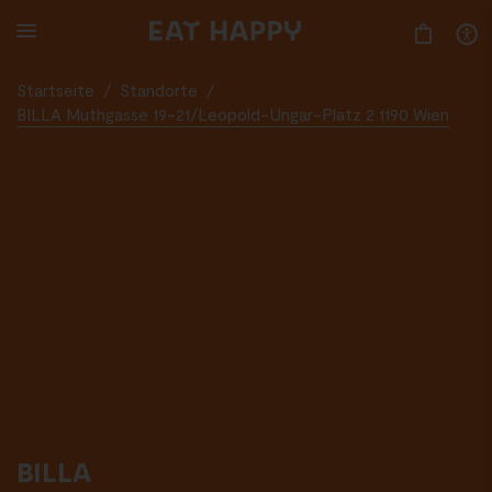
SKIP
TO
MAIN
CONTENT
Startseite
/
Standorte
/
BILLA Muthgasse 19-21/Leopold-Ungar-Platz 2 1190 Wien
BILLA