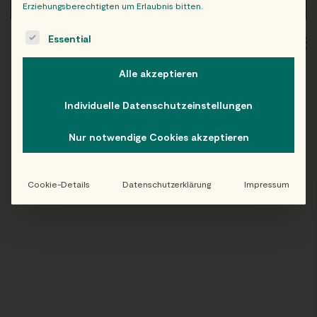
Erziehungsberechtigten um Erlaubnis bitten.
The following is a list of service groups for which consent c
Essential
WIEN
OB
Alle akzeptieren
Individuelle Datenschutzeinstellungen
Folge uns auf Instagram!
Nur notwendige Cookies akzeptieren
@EATHAPPY
Cookie-Details
Datenschutzerklärung
Impressum