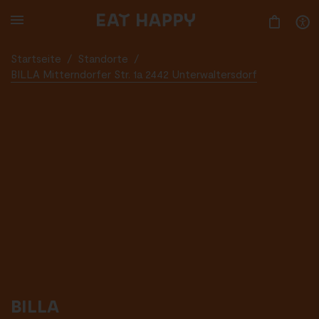
SKIP
TO
MAIN
CONTENT
Startseite
/
Standorte
/
BILLA Mitterndorfer Str. 1a 2442 Unterwaltersdorf
BILLA